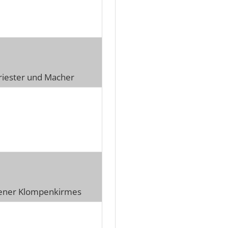
riester und Macher
lsener Klompenkirmes