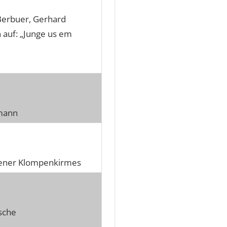
 Berbuer, Gerhard
 auf: „Junge us em
umann
lsener Klompenkirmes
tsche