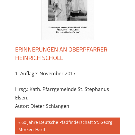
ERINNERUNGEN AN OBERPFARRER
HEINRICH SCHOLL
1. Auflage: November 2017
Hrsg.: Kath. Pfarrgemeinde St. Stephanus
Elsen.
Autor: Dieter Schlangen
Beitragsnavigation
Vorheriger
60 Jahre Deutsche Pfadfinderschaft St. Georg
Beitrag:
Morken-Harff